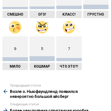
СМЕШНО
ОГО!
КЛАСС!
ГРУСТНО
9
11
7
МИЛО
КОШМАР
ЧТО ЭТО?!
Предыдущая статья
See
more
Возле о. Ньюфаундленд появился
невероятно большой айсберг
Следующая статья
Более чем полвека спрятанная коробка