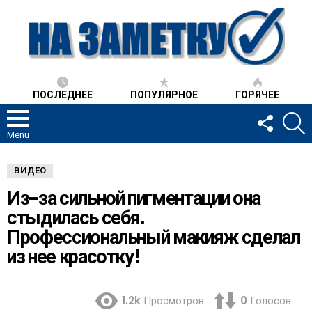
ПОСЛЕДНЕЕ
ПОПУЛЯРНОЕ
ГОРЯЧЕЕ
FOLLOW
S
US
Menu
ВИДЕО
Из-за сильной пигментации она
стыдилась себя.
Профессиональный макияж сделал
из нее красотку!
1.2k
Просмотров
0
Голосов