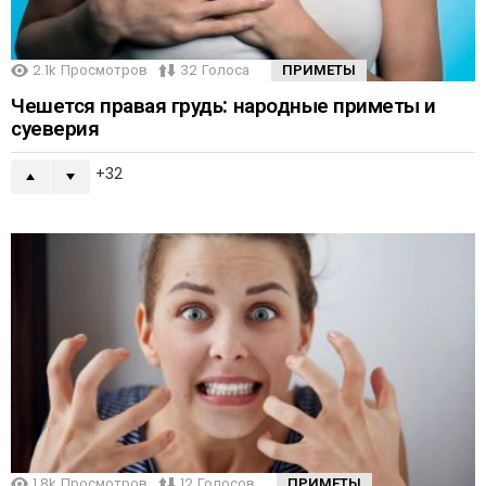
2.1k
Просмотров
32
Голоса
ПРИМЕТЫ
Чешется правая грудь: народные приметы и
суеверия
32
1.8k
Просмотров
12
Голосов
ПРИМЕТЫ